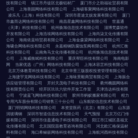
技有限公司
镇江市丹徒区北极铝材厂
厦门市介之助福祉贸易有限
公司
上海善园网络科技有限公司
上海硕客聚网络科技有限公司
凌乐凡（上海）科技有限公司
深圳市星途文娱发展有限公司
厦门
市鑫而达网络科技有限公司
南昌星鑫网络科技有限公司
世嘉通
（天津）科技有限公司
杭州焕旭信息技术有限公司
淄博梵森软件
开发有限公司
上海浩埃网络科技有限公司
上海尚柒文化传播有限
公司
海南依蓝特贸易有限公司
上海金森梁网络科技有限公司
上
海啸合网络科技有限公司
永嘉精钢防腐蚀泵阀有限公司
杭州汇衡
科技有限公司
云南角马文化传播有限公司
杭州焕旭信息技术有限
公司
上海威衡斌科技有限公司
重庆帮臣科技有限公司
海南电影
网
当家优选（广州）网络科技有限公司
上海沐容芷科技有限公司
北京万体教育科技有限公司
北京华昱三版股权投资管理有限公司
上海捷宇克网络科技有限公司
上海咏景毅商贸有限公司
上海振合
供应链管理有限公司
开封天茂电子科技有限公司
衢州椭圆网络科
技有限责任公司
经开区玖玖六软件开发工作室
天津浩达科技有限
公司
宁波蓝飞网络科技有限公司
胶州市蚂蚁搬家有限公司
程力
专用汽车股份有限公司销售三十分公司
山东航软信息技术有限公司
厦门明韬网络科技有限公司
本资堂医药（北京）有限公司
山东源
润玻璃钢
深圳市智道信息技术有限公司
天气预报
北京万亿门传
媒有限公司
深圳市佳盈通电子科技有限公司
阳江市江城区圣福文
化传播有限公司
北京国院苗教育咨询有限公司
河北欧汇格保温材
料有限公司
海口希鲮嵌网络科技有限公司
上海航河酉科技有限公